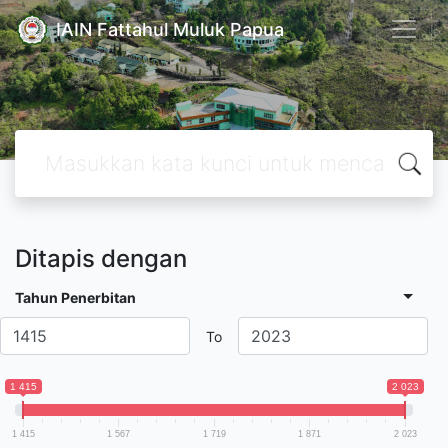
IAIN Fattahul Muluk Papua
Ditapis dengan
Tahun Penerbitan
To
1 415
2 023
1 415
1 567
1 719
1 871
2 023