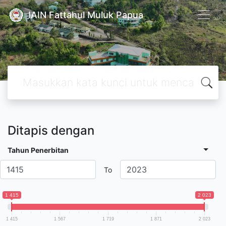
IAIN Fattahul Muluk Papua
Ditapis dengan
Tahun Penerbitan
To
1 415
2 023
1 415
1 567
1 719
1 871
2 023